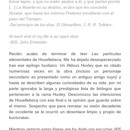
breve lapso, y que no estén atados a él, y que partan pronto
[…]
La Muerte es su destino, el don que les concedió
Ilúvatar, que hasta los mismos Poderes envidiarán con el
paso del Tiempo»
-Del principio de los días. El Silmarillion, J. R. R. Tolkien-
At each end of my life is an open door
-905, John Entwistle-
Recién acabo de terminar de leer
Las partículas
elementales
de Houellebecq. Me ha dejado desesperanzado
tras ese epílogo huxliano. Un Aldous Huxley que es citado
numerosas veces en la obra (incluso un personaje
secundario es presentado como un antiguo amigo suyo) y
hasta se describen algunas curiosidades de su vida: por mi
parte ignoraba la larga y prestigiosa lista de biólogos que
pertenecen a la rama Huxley. Desconozco las intenciones
de Houellebecq con ese final o la opinión que guarda sobre
el mismo. Sospecho que para rematar su visión decadente
de occidente se le ocurrió un desenlace limpio y propio de
burócratas.
Mientras redacto estas líneas me ha dado por escuchar
905