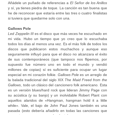
Añádele un puñado de referencias a
El Señor de los Anillos
y sí, ya tienes piedra de toque. La canción es tan buena que
he de reconocer que estaría entre las tres o cuatro finalistas
si tuviera que quedarme solo con una.
Gallows Pole
Led Zeppelin III
es el disco que más veces he escuchado en
mi vida. Hubo un tiempo que yo creo que lo escuchaba
todos los días al menos una vez. Es el más folk de todos los
discos que publicaron estos muchachos y aunque eso
seguramente influyó para que el disco no alcanzara el éxito
de sus contemporáneos (que tampoco nos flipemos, por
supuesto fue número uno en todo el mundo y vendió
millones de copias) sí es suficiente para ocupar un lugar
especial en mi corazón folkie.
Gallows Pole
es un arreglo de
la balada tradicional del siglo XIX
The Maid Freed from the
Gallows
, todo un clásico del cancionero folk americano. Esta
es un versión blues/hard rock que lideran Jimmy Page con
su acústica (y su banjo) y un inolvidable Robert Plant con
aquellos alaridos de «Hangman, hangman hold it a little
while». Vale, el bajo de John Paul Jones también es una
pasada (esto debería añadirlo en todas las canciones que