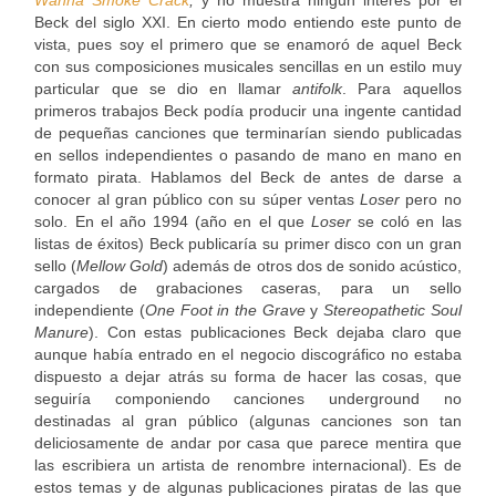
Wanna Smoke Crack
,
y no muestra ningún interés por el
Beck del siglo XXI. En cierto modo entiendo este punto de
vista, pues soy el primero que se enamoró de aquel Beck
con sus composiciones musicales sencillas en un estilo muy
particular que se dio en llamar
antifolk
. Para aquellos
primeros trabajos Beck podía producir una ingente cantidad
de pequeñas canciones que terminarían siendo publicadas
en sellos independientes o pasando de mano en mano en
formato pirata. Hablamos del Beck de antes de darse a
conocer al gran público con su súper ventas
Loser
pero no
solo. En el año 1994 (año en el que
Loser
se coló en las
listas de éxitos) Beck publicaría su primer disco con un gran
sello (
Mellow Gold
) además de otros dos de sonido acústico,
cargados de grabaciones caseras, para un sello
independiente (
One Foot in the Grave
y
Stereopathetic Soul
Manure
). Con estas publicaciones Beck dejaba claro que
aunque había entrado en el negocio discográfico no estaba
dispuesto a dejar atrás su forma de hacer las cosas, que
seguiría componiendo canciones underground no
destinadas al gran público (algunas canciones son tan
deliciosamente de andar por casa que parece mentira que
las escribiera un artista de renombre internacional). Es de
estos temas y de algunas publicaciones piratas de las que