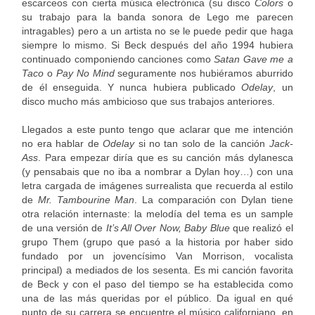
escarceos con cierta música electrónica (su disco
Colors
o
su trabajo para la banda sonora de Lego me parecen
intragables) pero a un artista no se le puede pedir que haga
siempre lo mismo. Si Beck después del año 1994 hubiera
continuado componiendo canciones como
Satan Gave me a
Taco
o
Pay No Mind
seguramente nos hubiéramos aburrido
de él enseguida. Y nunca hubiera publicado
Odelay
, un
disco mucho más ambicioso que sus trabajos anteriores.
Llegados a este punto tengo que aclarar que me intención
no era hablar de
Odelay
si no tan solo de la canción
Jack-
Ass
. Para empezar diría que es su canción más dylanesca
(y pensabais que no iba a nombrar a Dylan hoy…) con una
letra cargada de imágenes surrealista que recuerda al estilo
de
Mr. Tambourine Man
. La comparación con Dylan tiene
otra relación internaste: la melodía del tema es un sample
de una versión de
It’s All Over Now, Baby Blue
que realizó el
grupo Them (grupo que pasó a la historia por haber sido
fundado por un jovencísimo Van Morrison, vocalista
principal) a mediados de los sesenta. Es mi canción favorita
de Beck y con el paso del tiempo se ha establecida como
una de las más queridas por el público. Da igual en qué
punto de su carrera se encuentre el músico californiano, en