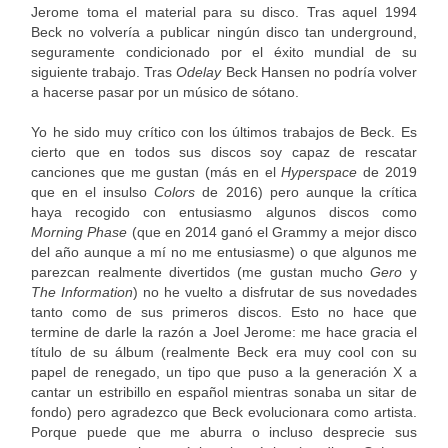
Jerome toma el material para su disco. Tras aquel 1994
Beck no volvería a publicar ningún disco tan underground,
seguramente condicionado por el éxito mundial de su
siguiente trabajo. Tras
Odelay
Beck Hansen no podría volver
a hacerse pasar por un músico de sótano.
Yo he sido muy crítico con los últimos trabajos de Beck. Es
cierto que en todos sus discos soy capaz de rescatar
canciones que me gustan (más en el
Hyperspace
de 2019
que en el insulso
Colors
de 2016) pero aunque la crítica
haya recogido con entusiasmo algunos discos como
Morning Phase
(que en 2014 ganó el Grammy a mejor disco
del año aunque a mí no me entusiasme) o que algunos me
parezcan realmente divertidos (me gustan mucho
Gero
y
The Information
) no he vuelto a disfrutar de sus novedades
tanto como de sus primeros discos. Esto no hace que
termine de darle la razón a Joel Jerome: me hace gracia el
título de su álbum (realmente Beck era muy cool con su
papel de renegado, un tipo que puso a la generación X a
cantar un estribillo en español mientras sonaba un sitar de
fondo) pero agradezco que Beck evolucionara como artista.
Porque puede que me aburra o incluso desprecie sus