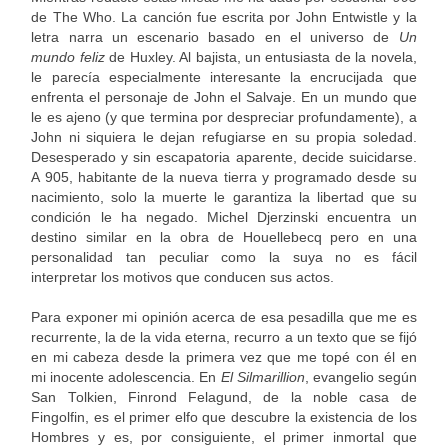
de The Who. La canción fue escrita por John Entwistle y la
letra narra un escenario basado en el universo de
Un
mundo feliz
de Huxley. Al bajista, un entusiasta de la novela,
le parecía especialmente interesante la encrucijada que
enfrenta el personaje de John el Salvaje. En un mundo que
le es ajeno (y que termina por despreciar profundamente), a
John ni siquiera le dejan refugiarse en su propia soledad.
Desesperado y sin escapatoria aparente, decide suicidarse.
A 905, habitante de la nueva tierra y programado desde su
nacimiento, solo la muerte le garantiza la libertad que su
condición le ha negado. Michel Djerzinski encuentra un
destino similar en la obra de Houellebecq pero en una
personalidad tan peculiar como la suya no es fácil
interpretar los motivos que conducen sus actos.
Para exponer mi opinión acerca de esa pesadilla que me es
recurrente, la de la vida eterna, recurro a un texto que se fijó
en mi cabeza desde la primera vez que me topé con él en
mi inocente adolescencia. En
El Silmarillion
, evangelio según
San Tolkien, Finrond Felagund, de la noble casa de
Fingolfin, es el primer elfo que descubre la existencia de los
Hombres y es, por consiguiente, el primer inmortal que