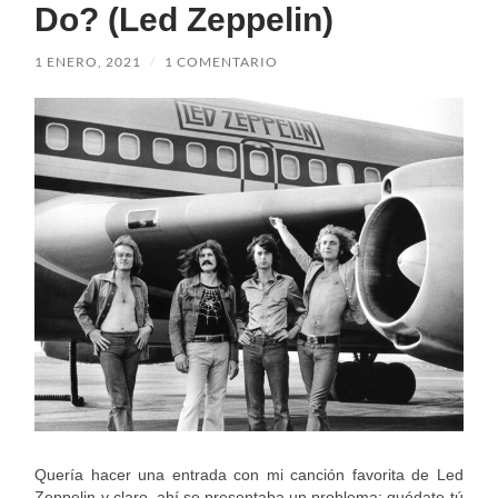
Do? (Led Zeppelin)
1 ENERO, 2021
/
1 COMENTARIO
Quería hacer una entrada con mi canción favorita de Led
Zeppelin y claro, ahí se presentaba un problema: quédate tú