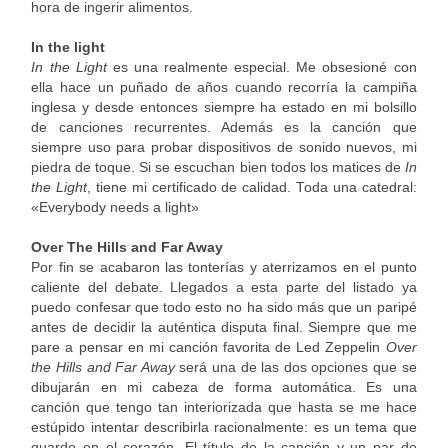
hora de ingerir alimentos.
In the light
In the Light
es una realmente especial. Me obsesioné con
ella hace un puñado de años cuando recorría la campiña
inglesa y desde entonces siempre ha estado en mi bolsillo
de canciones recurrentes. Además es la canción que
siempre uso para probar dispositivos de sonido nuevos, mi
piedra de toque. Si se escuchan bien todos los matices de
In
the Light
, tiene mi certificado de calidad. Toda una catedral:
«Everybody needs a light»
Over The Hills and Far Away
Por fin se acabaron las tonterías y aterrizamos en el punto
caliente del debate. Llegados a esta parte del listado ya
puedo confesar que todo esto no ha sido más que un paripé
antes de decidir la auténtica disputa final. Siempre que me
pare a pensar en mi canción favorita de Led Zeppelin
Over
the Hills and Far Away
será una de las dos opciones que se
dibujarán en mi cabeza de forma automática. Es una
canción que tengo tan interiorizada que hasta se me hace
estúpido intentar describirla racionalmente: es un tema que
guardo en el corazón. El título de la canción y un par de