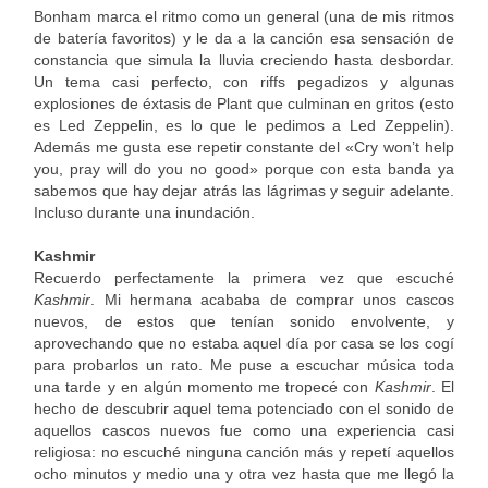
Bonham marca el ritmo como un general (una de mis ritmos
de batería favoritos) y le da a la canción esa sensación de
constancia que simula la lluvia creciendo hasta desbordar.
Un tema casi perfecto, con riffs pegadizos y algunas
explosiones de éxtasis de Plant que culminan en gritos (esto
es Led Zeppelin, es lo que le pedimos a Led Zeppelin).
Además me gusta ese repetir constante del «Cry won’t help
you, pray will do you no good» porque con esta banda ya
sabemos que hay dejar atrás las lágrimas y seguir adelante.
Incluso durante una inundación.
Kashmir
Recuerdo perfectamente la primera vez que escuché
Kashmir
. Mi hermana acababa de comprar unos cascos
nuevos, de estos que tenían sonido envolvente, y
aprovechando que no estaba aquel día por casa se los cogí
para probarlos un rato. Me puse a escuchar música toda
una tarde y en algún momento me tropecé con
Kashmir
. El
hecho de descubrir aquel tema potenciado con el sonido de
aquellos cascos nuevos fue como una experiencia casi
religiosa: no escuché ninguna canción más y repetí aquellos
ocho minutos y medio una y otra vez hasta que me llegó la