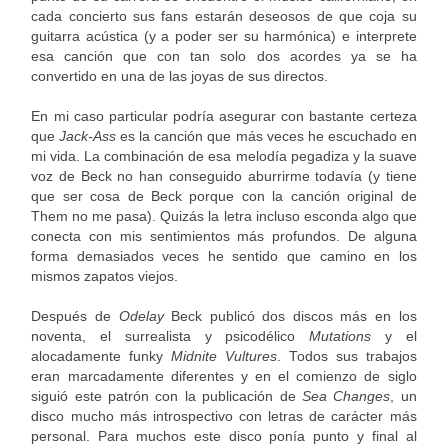
cada concierto sus fans estarán deseosos de que coja su
guitarra acústica (y a poder ser su harmónica) e interprete
esa canción que con tan solo dos acordes ya se ha
convertido en una de las joyas de sus directos.
En mi caso particular podría asegurar con bastante certeza
que
Jack-Ass
es la canción que más veces he escuchado en
mi vida. La combinación de esa melodía pegadiza y la suave
voz de Beck no han conseguido aburrirme todavía (y tiene
que ser cosa de Beck porque con la canción original de
Them no me pasa). Quizás la letra incluso esconda algo que
conecta con mis sentimientos más profundos. De alguna
forma demasiados veces he sentido que camino en los
mismos zapatos viejos.
Después de
Odelay
Beck publicó dos discos más en los
noventa, el surrealista y psicodélico
Mutations
y el
alocadamente funky
Midnite Vultures
. Todos sus trabajos
eran marcadamente diferentes y en el comienzo de siglo
siguió este patrón con la publicación de
Sea Changes
, un
disco mucho más introspectivo con letras de carácter más
personal. Para muchos este disco ponía punto y final al