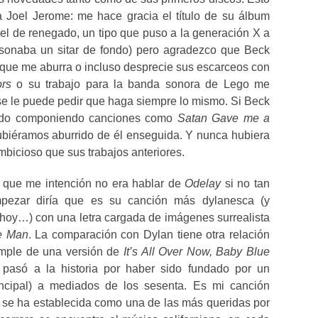
a Joel Jerome: me hace gracia el título de su álbum
el de renegado, un tipo que puso a la generación X a
s sonaba un sitar de fondo) pero agradezco que Beck
 que me aburra o incluso desprecie sus escarceos con
ors
o su trabajo para la banda sonora de Lego me
 se le puede pedir que haga siempre lo mismo. Si Beck
uado componiendo canciones como
Satan Gave me a
iéramos aburrido de él enseguida. Y nunca hubiera
bicioso que sus trabajos anteriores.
r que me intención no era hablar de
Odelay
si no tan
pezar diría que es su canción más dylanesca (y
hoy…) con una letra cargada de imágenes surrealista
e Man
. La comparación con Dylan tiene otra relación
ample de una versión de
It’s All Over Now, Baby Blue
pasó a la historia por haber sido fundado por un
incipal) a mediados de los sesenta. Es mi canción
o se ha establecida como una de las más queridas por