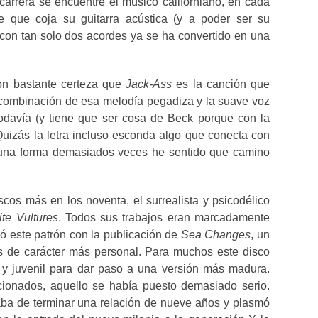
carrera se encuentre el músico californiano, en cada
e que coja su guitarra acústica (y a poder ser su
 con tan solo dos acordes ya se ha convertido en una
con bastante certeza que
Jack-Ass
es la canción que
combinación de esa melodía pegadiza y la suave voz
davía (y tiene que ser cosa de Beck porque con la
uizás la letra incluso esconda algo que conecta con
guna forma demasiados veces he sentido que camino
cos más en los noventa, el surrealista y psicodélico
ite Vultures
. Todos sus trabajos eran marcadamente
ió este patrón con la publicación de
Sea Changes
, un
as de carácter más personal. Para muchos este disco
a y juvenil para dar paso a una versión más madura.
ionados, aquello se había puesto demasiado serio.
ba de terminar una relación de nueve años y plasmó