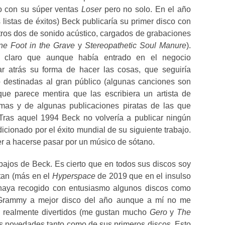
co con su súper ventas
Loser
pero no solo. En el año
 listas de éxitos) Beck publicaría su primer disco con
ros dos de sonido acústico, cargados de grabaciones
ne Foot in the Grave
y
Stereopathetic Soul Manure
).
 claro que aunque había entrado en el negocio
ar atrás su forma de hacer las cosas, que seguiría
destinadas al gran público (algunas canciones son
ue parece mentira que las escribiera un artista de
emas y de algunas publicaciones piratas de las que
 Tras aquel 1994 Beck no volvería a publicar ningún
cionado por el éxito mundial de su siguiente trabajo.
r a hacerse pasar por un músico de sótano.
abajos de Beck. Es cierto que en todos sus discos soy
tan (más en el
Hyperspace
de 2019 que en el insulso
 haya recogido con entusiasmo algunos discos como
Grammy a mejor disco del año aunque a mí no me
 realmente divertidos (me gustan mucho
Gero
y
The
sus novedades tanto como de sus primeros discos. Esto