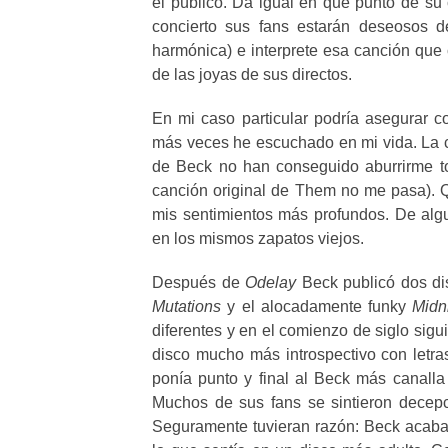
el público. Da igual en qué punto de su 
concierto sus fans estarán deseosos d
harmónica) e interprete esa canción que
de las joyas de sus directos.
En mi caso particular podría asegurar 
más veces he escuchado en mi vida. La 
de Beck no han conseguido aburrirme to
canción original de Them no me pasa). Q
mis sentimientos más profundos. De al
en los mismos zapatos viejos.
Después de
Odelay
Beck publicó dos dis
Mutations
y el alocadamente funky
Midn
diferentes y en el comienzo de siglo sigu
disco mucho más introspectivo con letr
ponía punto y final al Beck más canall
Muchos de sus fans se sintieron decepc
Seguramente tuvieran razón: Beck acaba