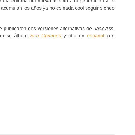
on la entrada del nuevo milenio a la generación X le
e acumulan los años ya no es nada cool seguir siendo
 publicaron dos versiones alternativas de
Jack-Ass
,
para su álbum
Sea Changes
y otra en
español
con