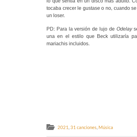
lo que sentía en un disco más adulto. C
tocaba crecer le gustase o no, cuando s
un loser.
PD: Para la versión de lujo de
Odelay
se
una en el estilo que Beck utilizaría 
mariachis incluidos.
2021
,
31 canciones
,
Música