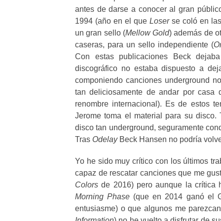
antes de darse a conocer al gran públi
1994 (año en el que
Loser
se coló en las
un gran sello (
Mellow Gold
) además de ot
caseras, para un sello independiente (
O
Con estas publicaciones Beck dejaba
discográfico no estaba dispuesto a dej
componiendo canciones underground no 
tan deliciosamente de andar por casa q
renombre internacional). Es de estos t
Jerome toma el material para su disco.
disco tan underground, seguramente condi
Tras
Odelay
Beck Hansen no podría volve
Yo he sido muy crítico con los últimos tr
capaz de rescatar canciones que me gus
Colors
de 2016) pero aunque la crítica
Morning Phase
(que en 2014 ganó el 
entusiasme) o que algunos me parezcan
Information
) no he vuelto a disfrutar de 