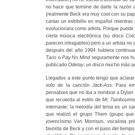
no hace que termine de darle la razón 
(realmente Beck era muy cool con su pap
cantar un estribillo en español mientra
evolucionara como artista. Porque puede
cierta música electrónica (su disco
Col
parecen intragables) pero a un artista no
después del año 1994 hubiera contin
Taco
o
Pay No Mind
seguramente nos hub
publicado
Odelay
, un disco mucho más am
Llegados a este punto tengo que aclara
solo de la canción
Jack-Ass
. Para em
pensabais que no iba a nombrar a Dylan 
que recuerda al estilo de
Mr. Tambourin
internaste: la melodía del tema es un s
que realizó el grupo Them (grupo que 
jovencísimo Van Morrison, vocalista pr
favorita de Beck y con el paso del tiemp