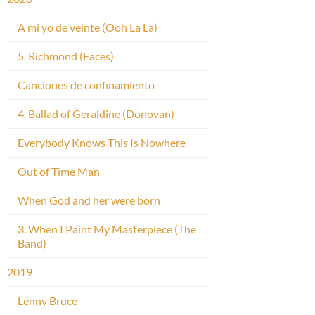
A mi yo de veinte (Ooh La La)
5. Richmond (Faces)
Canciones de confinamiento
4. Ballad of Geraldine (Donovan)
Everybody Knows This Is Nowhere
Out of Time Man
When God and her were born
3. When I Paint My Masterpiece (The
Band)
2019
Lenny Bruce