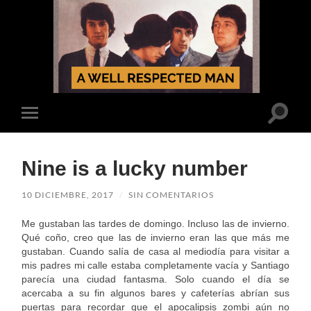
A Well Respected
Man
Altern
Alternar
el
el
campo
menú
de
móvil
búsqu
Nine is a lucky number
10 DICIEMBRE, 2017
/
SIN COMENTARIOS
Me gustaban las tardes de domingo. Incluso las de invierno.
Qué coño, creo que las de invierno eran las que más me
gustaban. Cuando salía de casa al mediodía para visitar a
mis padres mi calle estaba completamente vacía y Santiago
parecía una ciudad fantasma. Solo cuando el día se
acercaba a su fin algunos bares y cafeterías abrían sus
puertas para recordar que el apocalipsis zombi aún no